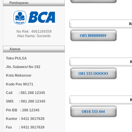
Pembayaran
R
No Rek : 4661169359
O85 888888889
Atas Nama: Sucianto
Alamat
Toko PULSA
R
Jln. Sulawesi No 192
O81 555 OOOOO
Kota Makassar
Kode Pos 90171
Call : 081 288 12345
R
SMS : 081 288 12345
Pin BB : 288 12345
O816 333 444
Kantor : 0411 3617628
Fax : 0411 3617628