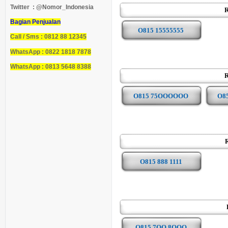
Twitter : @Nomor_Indonesia
R
Bagian Penjualan
O815 15555555
Call / Sms : 0812 88 12345
WhatsApp : 0822 1818 7878
WhatsApp : 0813 5648 8388
R
O815 75OOOOOO
O85
R
O815 888 1111
O815 7OO 8OOO