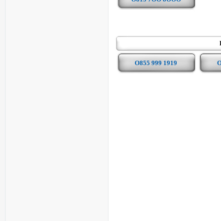
O855 999 1919
O