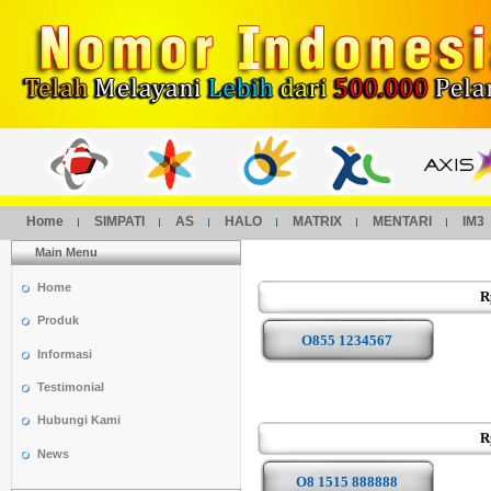
Home
SIMPATI
AS
HALO
MATRIX
MENTARI
IM3
Main Menu
Home
R
Produk
O855 1234567
Informasi
Testimonial
Hubungi Kami
R
News
O8 1515 888888