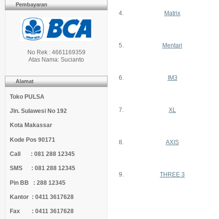
Pembayaran
4.
Matrix
5.
Mentari
No Rek : 4661169359
Atas Nama: Sucianto
6.
IM3
Alamat
Toko PULSA
7.
XL
Jln. Sulawesi No 192
Kota Makassar
Kode Pos 90171
8.
AXIS
Call : 081 288 12345
SMS : 081 288 12345
9.
THREE 3
Pin BB : 288 12345
Kantor : 0411 3617628
Fax : 0411 3617628